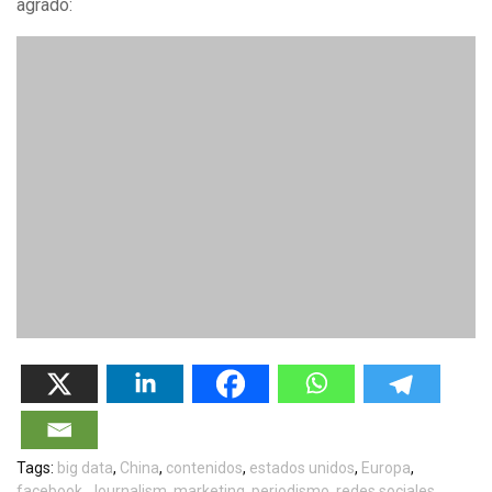
agrado:
Tags:
big data
,
China
,
contenidos
,
estados unidos
,
Europa
,
facebook
,
Journalism
,
marketing
,
periodismo
,
redes sociales
,