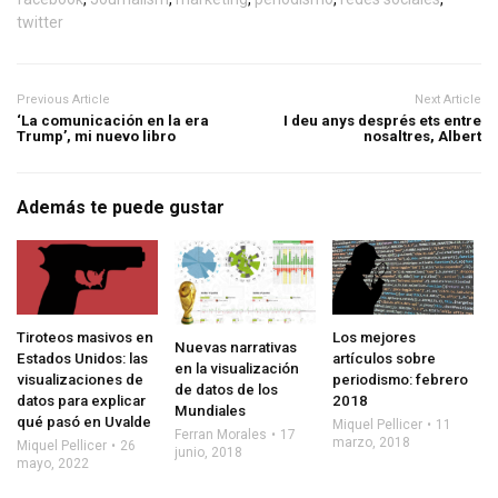
twitter
Previous Article
Next Article
‘La comunicación en la era
I deu anys després ets entre
Trump’, mi nuevo libro
nosaltres, Albert
Además te puede gustar
Tiroteos masivos en
Los mejores
Nuevas narrativas
Estados Unidos: las
artículos sobre
en la visualización
visualizaciones de
periodismo: febrero
de datos de los
datos para explicar
2018
Mundiales
qué pasó en Uvalde
Miquel Pellicer
11
Ferran Morales
17
marzo, 2018
Miquel Pellicer
26
junio, 2018
mayo, 2022