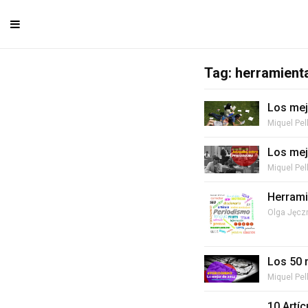
Tag: herramient
Los mej
Miquel Pel
Los mej
Miquel Pel
Herrami
Olga Jęc
Los 50 
Miquel Pel
10 Artí