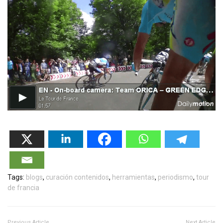
Tags:
blogs
,
curación contenidos
,
herramientas
,
periodismo
,
tour
de francia
Previous Article
Next Article