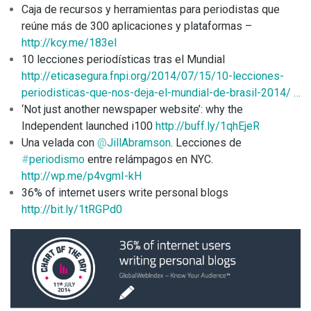
Caja de recursos y herramientas para periodistas que
reúne más de 300 aplicaciones y plataformas –
http://
kcy.me/183el
10 lecciones periodísticas tras el Mundial
http://
eticasegura.fnpi.org/2014/07/15/10-
lecciones-
periodisticas-que-nos-deja-el-mundial-de-brasil-2014/
…
‘Not just another newspaper website’: why the
Independent launched i100
http://
buff.ly/1qhEjeR
Una velada con
@
JillAbramson
. Lecciones de
#
periodismo
entre relámpagos en NYC.
http://
wp.me/p4vgmI-kH
36% of internet users write personal blogs
http://
bit.ly/1tRGPd0