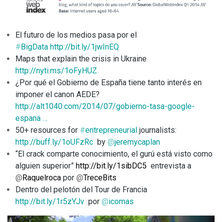
El futuro de los medios pasa por el
#
BigData
http://
bit.ly/1jwInEQ
Maps that explain the crisis in Ukraine
http://
nyti.ms/1oFyHUZ
¿Por qué el Gobierno de España tiene tanto interés en
imponer el canon AEDE?
http://
alt1040.com/2014/07/gobier
no-tasa-google-
espana
…
50+ resources for
#
entrepreneurial
journalists:
http://
buff.ly/1oUFzRc
by
@
jeremycaplan
“El crack comparte conocimiento, el gurú está visto como
alguien superior”
http://
bit.ly/1sibDC5
entrevista a
@
Raquelroca
por
@
TreceBits
Dentro del pelotón del Tour de Francia
http://
bit.ly/1r5zYJv
por
@
icomas