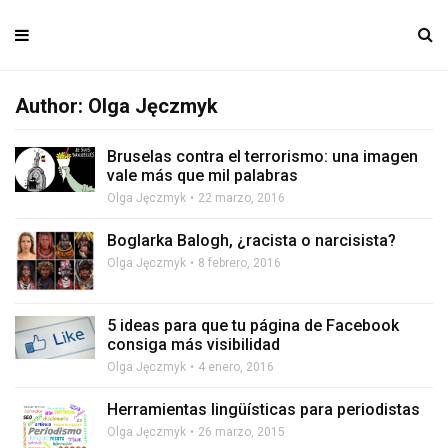
Author:
Olga Jęczmyk
Bruselas contra el terrorismo: una imagen
vale más que mil palabras
Olga Jęczmyk
22 marzo, 2016
Boglarka Balogh, ¿racista o narcisista?
Olga Jęczmyk
8 febrero, 2016
5 ideas para que tu página de Facebook
consiga más visibilidad
Olga Jęczmyk
4 enero, 2016
Herramientas lingüísticas para periodistas
Olga Jęczmyk
26 marzo, 2015