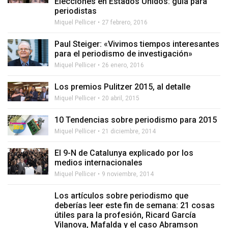
Elecciones en Estados Unidos: guía para
periodistas
Miquel Pellicer
27 febrero, 2016
Paul Steiger: «Vivimos tiempos interesantes
para el periodismo de investigación»
Miquel Pellicer
26 enero, 2016
Los premios Pulitzer 2015, al detalle
Miquel Pellicer
20 abril, 2015
10 Tendencias sobre periodismo para 2015
Miquel Pellicer
21 diciembre, 2014
El 9-N de Catalunya explicado por los
medios internacionales
Miquel Pellicer
9 noviembre, 2014
Los artículos sobre periodismo que
deberías leer este fin de semana: 21 cosas
útiles para la profesión, Ricard García
Vilanova, Mafalda y el caso Abramson