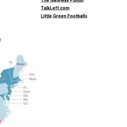
The Gateway Pundit
TalkLeft.com
Little Green Footballs
t