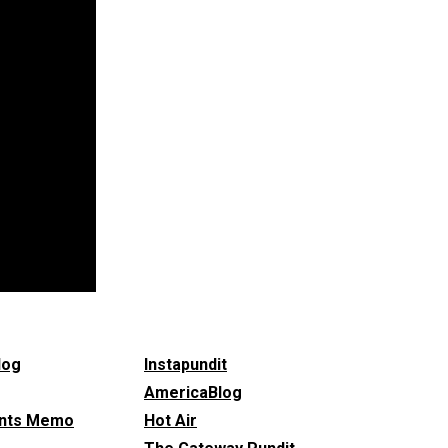
log
Instapundit
AmericaBlog
ints Memo
Hot Air