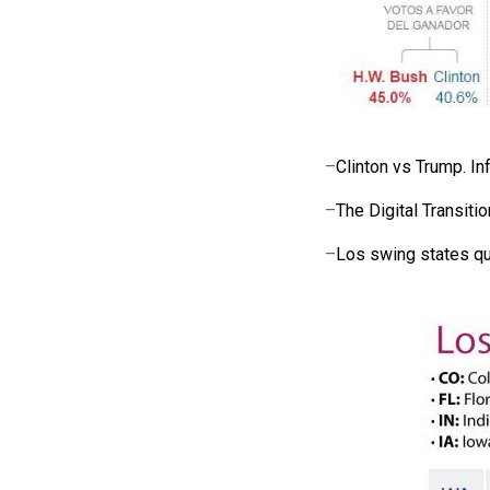
–
Clinton vs Trump. In
–
The Digital Transiti
–
Los swing states qu