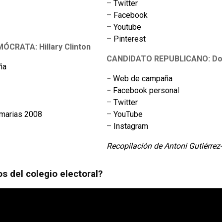
–
Twitter
–
Facebook
–
Youtube
–
Pinterest
CRATA: Hillary Clinton
CANDIDATO REPUBLICANO: Do
ña
−
Web de campaña
−
Facebook persona
l
–
Twitter
imarias 2008
–
YouTube
–
Instagram
Recopilación de Antoni Gutiérrez
s del colegio electoral?