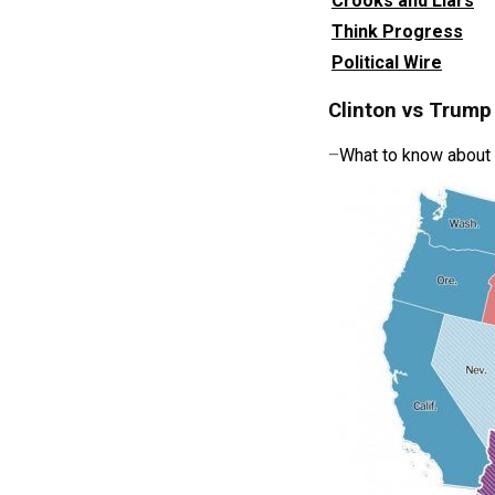
Crooks and Liars
Think Progress
Political Wire
Clinton vs Trump
–
What to know about t