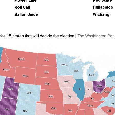
Power Line
Red State
Roll Call
Hullabaloo
Ballon Juice
Wizbang
he 15 states that will decide the election
| The Washington Pos