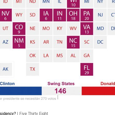
esidency?
| Five Thirty Eight