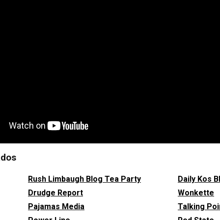
ados
Rush Limbaugh Blog Tea Party
Daily Kos B
Drudge Report
Wonkette
Pajamas Media
Talking Po