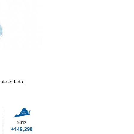
 este estado
|