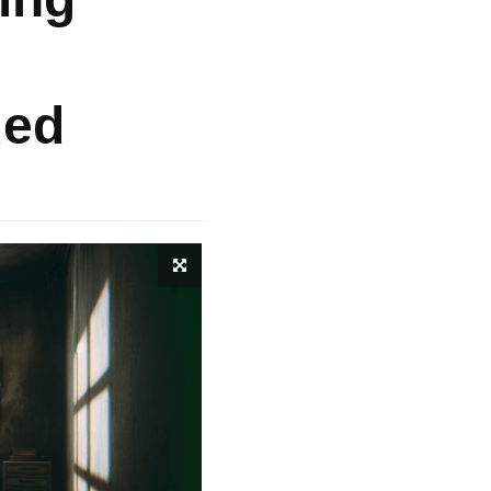
m
ded