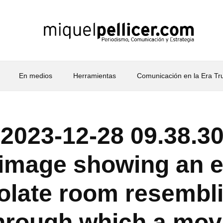
En medios
Herramientas
Comunicación en la Era T
2023-12-28 09.38.30
image showing an 
olate room resembl
hrough which a mov