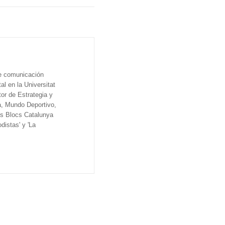
de comunicación
al en la Universitat
tor de Estrategia y
a, Mundo Deportivo,
os Blocs Catalunya
distas' y 'La