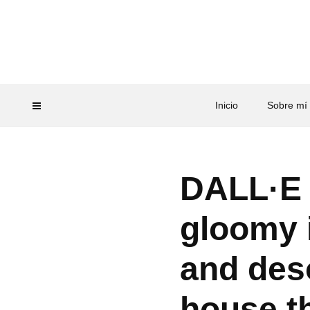
Inicio
Sobre mí
DALL·E 
gloomy 
and des
house t