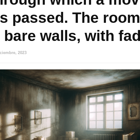
as passed. The roo
 bare walls, with fa
iciembre, 2023