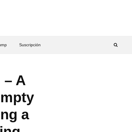
rump
Suscripción
 – A
empty
ing a
ing