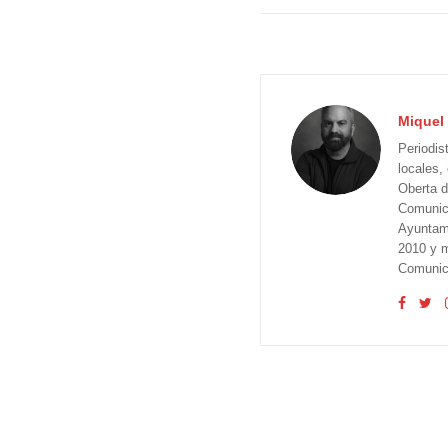
Miquel 
Periodis
locales,
Oberta d
Comunica
Ayuntam
2010 y m
Comunica