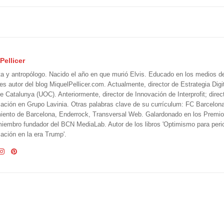
Pellicer
ta y antropólogo. Nacido el año en que murió Elvis. Educado en los medios 
 es autor del blog MiquelPellicer.com. Actualmente, director de Estrategia Digit
e Catalunya (UOC). Anteriormente, director de Innovación de Interprofit; direc
ción en Grupo Lavinia. Otras palabras clave de su currículum: FC Barcelon
iento de Barcelona, Enderrock, Transversal Web. Galardonado en los Premi
iembro fundador del BCN MediaLab. Autor de los libros 'Optimismo para perio
ción en la era Trump'.