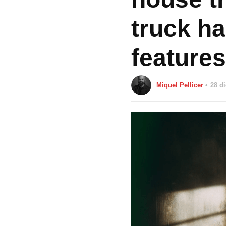
truck h
features
Miquel Pellicer
28 d