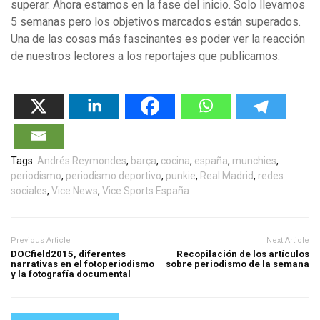
superar. Ahora estamos en la fase del inicio. Solo llevamos
5 semanas pero los objetivos marcados están superados.
Una de las cosas más fascinantes es poder ver la reacción
de nuestros lectores a los reportajes que publicamos.
Tags:
Andrés Reymondes
,
barça
,
cocina
,
españa
,
munchies
,
periodismo
,
periodismo deportivo
,
punkie
,
Real Madrid
,
redes
sociales
,
Vice News
,
Vice Sports España
Previous Article
Next Article
DOCfield2015, diferentes
Recopilación de los artículos
narrativas en el fotoperiodismo
sobre periodismo de la semana
y la fotografía documental