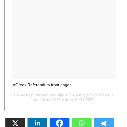
#Greek Referendum front pages
Un vídeo publicado por Miquel Pellicer (@mik1977) el
7
de Jul de 2015 a la(s) 12:31 PDT