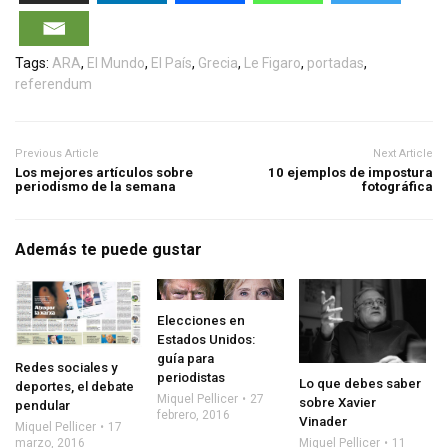
Tags:
ARA
,
El Mundo
,
El País
,
Grecia
,
Le Figaro
,
portadas
,
referendum
Previous Article
Next Article
Los mejores artículos sobre
10 ejemplos de impostura
periodismo de la semana
fotográfica
Además te puede gustar
Elecciones en
Estados Unidos:
guía para
Redes sociales y
periodistas
Lo que debes saber
deportes, el debate
Miquel Pellicer
27
sobre Xavier
pendular
febrero, 2016
Vinader
Miquel Pellicer
17
marzo, 2016
Miquel Pellicer
11