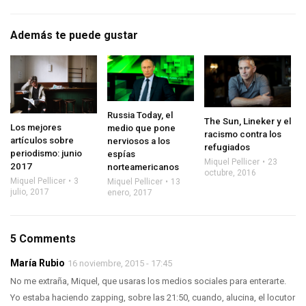
Además te puede gustar
Russia Today, el
The Sun, Lineker y el
Los mejores
medio que pone
racismo contra los
artículos sobre
nerviosos a los
refugiados
periodismo: junio
espías
Miquel Pellicer
23
2017
norteamericanos
octubre, 2016
Miquel Pellicer
3
Miquel Pellicer
13
julio, 2017
enero, 2017
5 Comments
María Rubio
16 noviembre, 2015 - 17:45
No me extraña, Miquel, que usaras los medios sociales para enterarte.
Yo estaba haciendo zapping, sobre las 21:50, cuando, alucina, el locutor