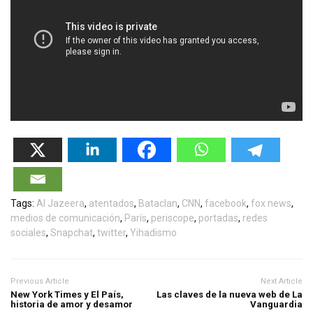
Tags:
Al Jazeera
,
atentados
,
Bataclan
,
CNN
,
facebook
,
fox news
,
medios de comunicación
,
París
,
periscope
,
portadas
,
redes
sociales
,
Snapchat
,
twitter
,
Yihadismo
Previous Article
Next Article
New York Times y El País,
Las claves de la nueva web de La
historia de amor y desamor
Vanguardia