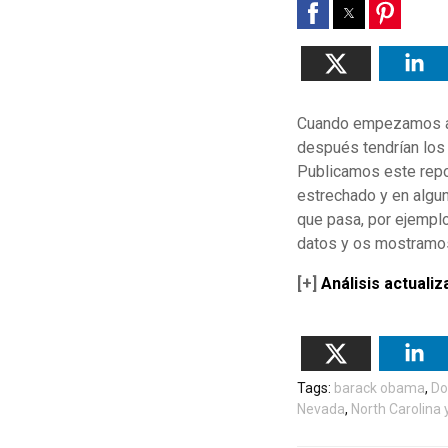
Cuando empezamos a t
después tendrían los 
Publicamos este repo
estrechado y en algu
que pasa, por ejemplo
datos y os mostramos
[+]
Análisis actuali
Tags:
barack obama
,
Do
Nevada
,
North Carolina 