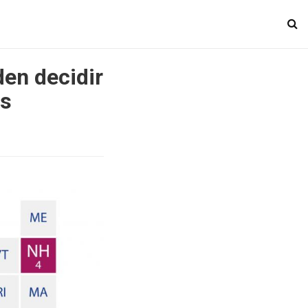
den decidir
os