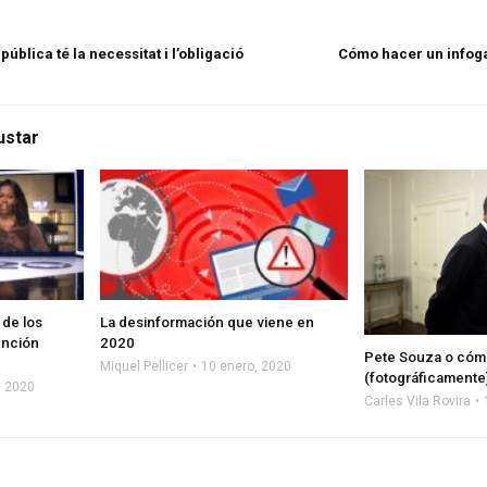
pública té la necessitat i l’obligació
Cómo hacer un infog
ustar
 de los
La desinformación que viene en
ención
2020
Pete Souza o cóm
Miquel Pellicer
10 enero, 2020
(fotográficamente
, 2020
Carles Vila Rovira