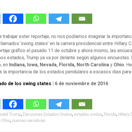
rabajar ester reportaje, no nos podíamos imaginar la importan
llamados ‘swing states’ en la carrera presidencial entre Hillary C
rtaje gráfico el pasado 11 de octubre y ahora mismo, las encue
nos estados, Trump ya va por delante según algunos encuestas. E
, en
Indiana, Iowa, Nevada, Florida, North Carolina
y
Ohio
. H
 la importancia de los estados pendulares a escasos días para 
zado de los swing states
| 6 de noviembre de 2016
nald Trump
,
Elecciones Estados Unidos
,
estados unidos
,
Florida
,
Hillary 
y Ohio
,
nuevas narrativas