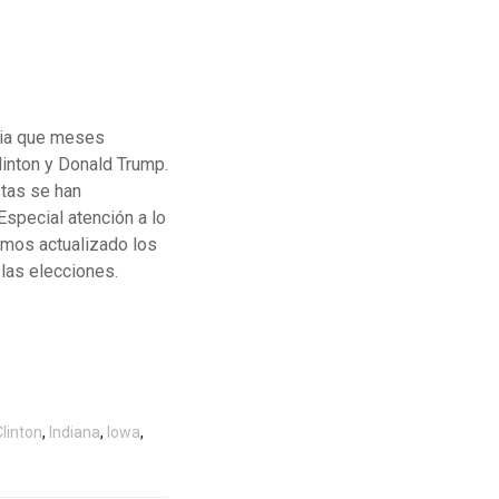
cia que meses
linton y Donald Trump.
stas se han
special atención a lo
emos actualizado los
las elecciones.
Clinton
,
Indiana
,
Iowa
,