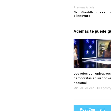
Previous Article
Saül Gordillo: «La ràdio 
d’innovar»
Además te puede g
Los retos comunicativos
demócratas en su conv
nacional
Miquel Pellicer
18 agosto
Post Comment