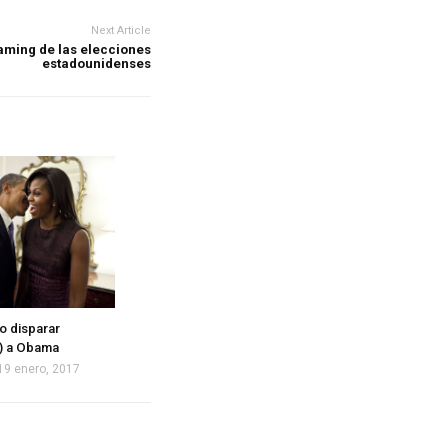
Next Article
aming de las elecciones
estadounidenses
o disparar
) a Obama
19 enero, 2017