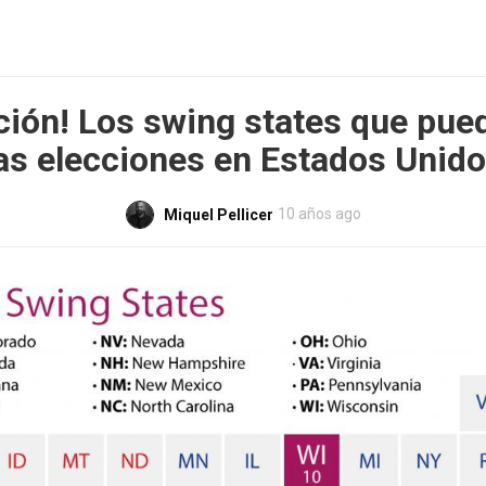
ción! Los swing states que pue
as elecciones en Estados Unid
10 años ago
Miquel Pellicer