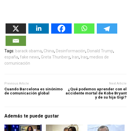
Tags:
barack obama
,
China
,
Desinformación
,
Donald Trump
,
españa
,
fake news
,
Greta Thunberg
,
Iran
,
Iraq
,
medios de
comunicación
Previous Article
Next Article
Cuando Barcelona es sinónimo
¿Qué podemos aprender con el
de comunicación global
accidente mortal de Kobe Bryant
y de su hija Gigi?
Además te puede gustar