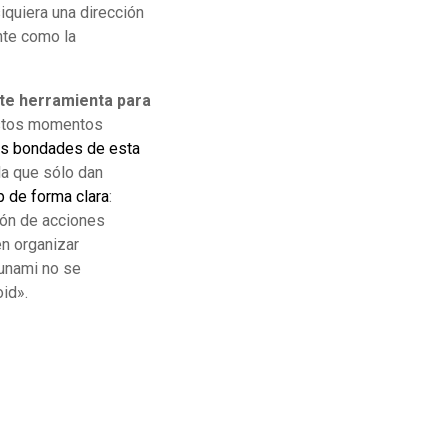
iquiera una dirección
ante como la
nte herramienta para
stos momentos
as bondades de esta
la que sólo dan
p de forma clara
:
ión de acciones
en organizar
sunami no se
oid».