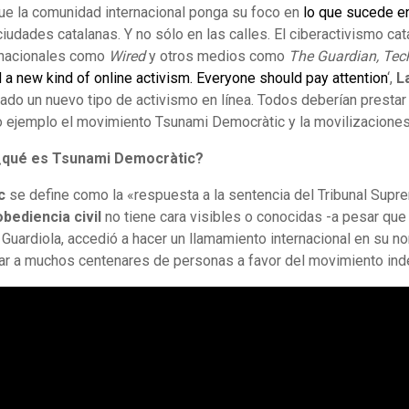
que la comunidad internacional ponga su foco en
lo que sucede en
ciudades catalanas. Y no sólo en las calles. El ciberactivismo ca
rnacionales como
Wired
y otros medios como
The Guardian, Tec
 a new kind of online activism. Everyone should pay attention
‘,
L
ado un nuevo tipo de activismo en línea. Todos deberían prestar a
ejemplo el movimiento Tsunami Democràtic y la movilizaciones 
 ¿qué es Tsunami Democràtic?
c
se define como la «respuesta a la sentencia del Tribunal Supr
ediencia civil
no tiene cara visibles o conocidas -a pesar que 
Guardiola, accedió a hacer un llamamiento internacional en su n
ar a muchos centenares de personas a favor del movimiento ind