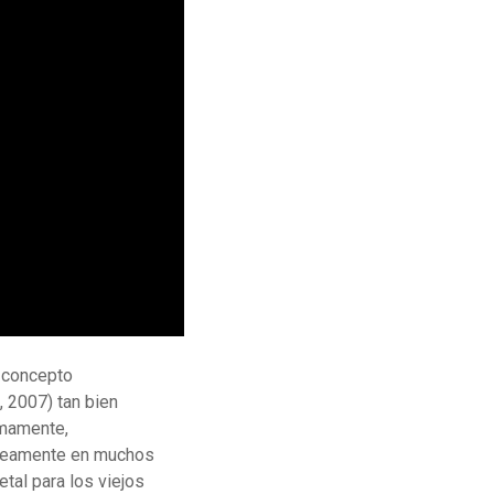
l concepto
, 2007) tan bien
omamente,
táneamente en muchos
tal para los viejos