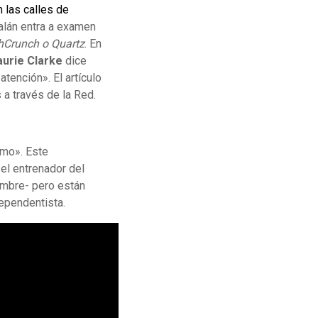
 las calles de
talán entra a examen
hCrunch o Quartz
. En
aurie Clarke
dice
tención». El artículo
a través de la Red.
emo». Este
el entrenador del
ombre- pero están
ependentista.