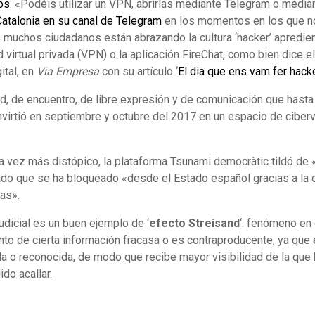
os
: «Podéis utilizar un VPN, abrirlas mediante Telegram o median
talonia en su canal de Telegram
en los momentos en los que no
as muchos ciudadanos están abrazando la cultura ‘hacker’ apredi
 virtual privada (VPN) o la aplicación FireChat, como bien dice e
ital, en
Via Empresa
con su artículo ‘
El dia que ens vam fer hack
ad, de encuentro, de libre expresión y de comunicación que has
nvirtió en septiembre y octubre del 2017 en un espacio de cibervi
 vez más distópico, la plataforma Tsunami democràtic tildó de «
ado que se ha bloqueado «desde el Estado español gracias a la 
as».
judicial es un buen ejemplo de ‘
efecto Streisand
‘: fenómeno en 
to de cierta información fracasa o es contraproducente, ya que
 o reconocida, de modo que recibe mayor visibilidad de la que h
do acallar.