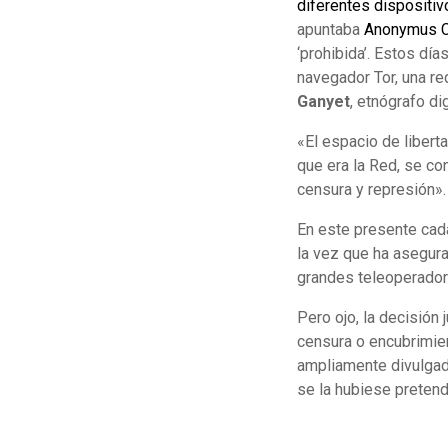
diferentes dispositiv
apuntaba
Anonymus Ca
‘prohibida’. Estos dí
navegador Tor, una red
Ganyet
, etnógrafo dig
«El espacio de libert
que era la Red, se co
censura y represión».
En este presente cada
la vez que ha asegur
grandes teleoperador
Pero ojo, la decisión 
censura o encubrimien
ampliamente divulgada
se la hubiese pretendi