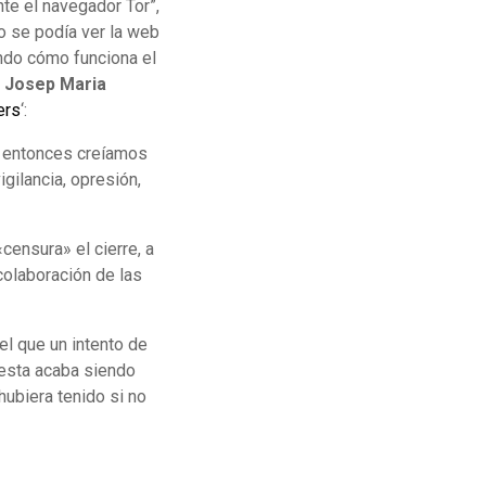
te el navegador Tor”,
 se podía ver la web
endo cómo funciona el
l
Josep Maria
ers
‘:
ta entonces creíamos
gilancia, opresión,
censura» el cierre, a
colaboración de las
el que un intento de
 esta acaba siendo
ubiera tenido si no