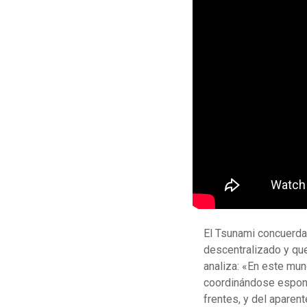
El Tsunami concuerda 
descentralizado y q
analiza: «En este mun
coordinándose espont
frentes, y del aparen