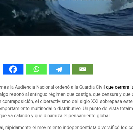
nes la Audiencia Nacional ordenó a la Guardia Civil
que cerrara 
 algo resonó al antinguo régimen que castiga, que censura y que s
 En contraposición, el ciberactivismo del siglo XXI sobrepasa est
omportamiento multinodal o distributivo. Un punto de vista total
que va calando y que dinamiza el pensamiento global.
cial, rápidamente el movimiento independentista diversificó los c