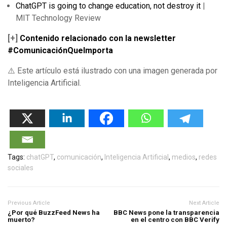
ChatGPT is going to change education, not destroy it
|
MIT Technology Review
[+]
Contenido relacionado con la newsletter
#ComunicaciónQueImporta
⚠️ Este artículo está ilustrado con una imagen generada por
Inteligencia Artificial.
Tags:
chatGPT
,
comunicación
,
Inteligencia Artificial
,
medios
,
redes
sociales
Previous Article
Next Article
¿Por qué BuzzFeed News ha
BBC News pone la transparencia
muerto?
en el centro con BBC Verify