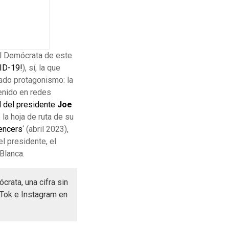
al Demócrata de este
ID-19!
), sí, la que
ado protagonismo: la
tenido en redes
l del presidente
Joe
la hoja de ruta de su
uencers
‘ (abril 2023),
l presidente, el
Blanca.
rata, una cifra sin
kTok e Instagram en