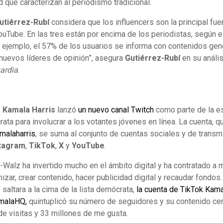
ad que caracterizan al periodismo tradicional.
utiérrez-Rubí
considera que los influencers son la principal fue
ouTube. En las tres están por encima de los periodistas, según e
r ejemplo, el 57% de los usuarios se informa con contenidos ge
 nuevos líderes de opinión”, asegura
Gutiérrez-Rubí
en su anális
ardia
.
,
Kamala Harris
lanzó
un nuevo canal Twitch
como parte de la e
ta para involucrar a los votantes jóvenes en línea. La cuenta, qu
malaharris
, se suma al conjunto de cuentas sociales y de transm
tagram
,
TikTok
,
X
y
YouTube
.
Walz ha invertido mucho en el ámbito digital y ha contratado a
zar, crear contenido, hacer publicidad digital y recaudar fondos
 saltara a la cima de la lista demócrata,
la cuenta de TikTok Kam
malaHQ,
quintuplicó su número de seguidores y su contenido cen
de visitas y 33 millones de me gusta.