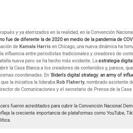
spués y ya aterrizados en la realidad, en la Convención Nacion
mo fue de diferente la de 2020 en medio de la pandemia de COV
nación de
Kamala Harris
en Chicago, una nueva dinámica ha tom
 la influencia entre periodistas tradicionales y creadores de con
atalla nueva pero se ha hecho más evidente. La
estrategia digita
abrir la Casa Blanca a los creadores de contenidos y, parece, que 
mismas coordenadas. En ‘
Biden’s digital strategy: an army of infl
que la iniciativa la lideraba
Rob Flaherty
, nombrado asistente de
rector de Comunicaciones y el secretario de Prensa de la Casa 
cers fueron acreditados para cubrir la Convención Nacional Demóc
fleja la creciente importancia de plataformas como YouTube, Ti
ítica.