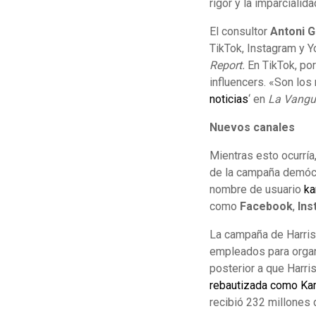
rigor y la imparcialid
El consultor
Antoni G
TikTok, Instagram y Y
Report.
En TikTok, po
influencers. «Son los
noticias
‘ en
La Vangu
Nuevos canales
Mientras esto ocurría
de la campaña demócra
nombre de usuario
ka
como
Facebook
,
Ins
La campaña de Harris-
empleados para organi
posterior a que Harris
rebautizada como Ka
recibió 232 millones 