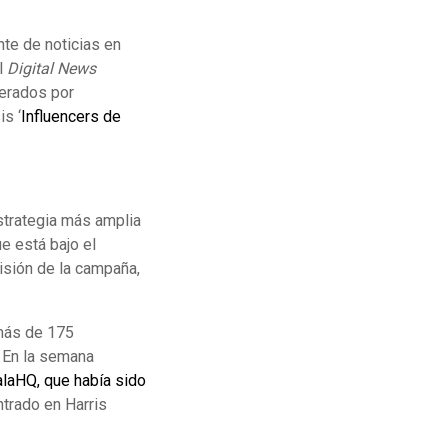
nte de noticias en
l
Digital News
nerados por
is ‘
Influencers de
strategia más amplia
e está bajo el
isión de la campaña,
 más de 175
. En la semana
alaHQ, que había sido
trado en Harris