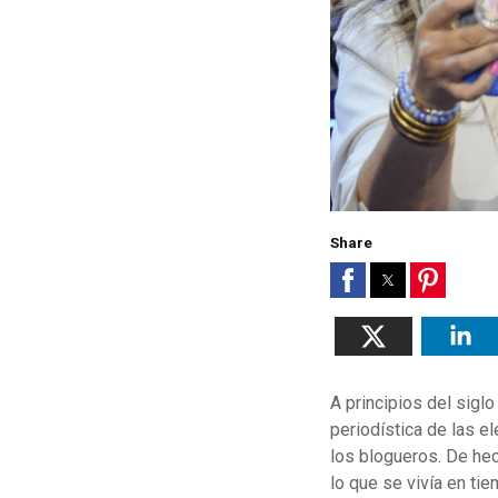
Share
A principios del sigl
periodística de las e
los blogueros. De hech
lo que se vivía en ti