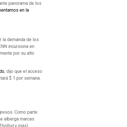
ante panorama de los
entamos en la
ir la demanda de los
CNN incursiona en
mente por su alto
ndo
, dijo que el acceso
stará $ 1 por semana.
gresos. Como parte
e alberga marcas
Thrillist
y más)