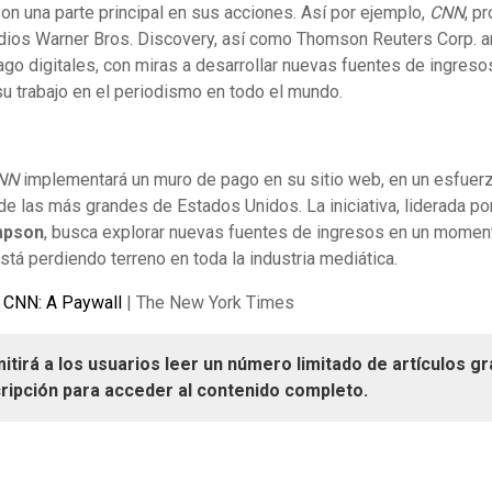
n una parte principal en sus acciones. Así por ejemplo,
CNN
, p
os Warner Bros. Discovery, así como Thomson Reuters Corp. a
go digitales, con miras a desarrollar nuevas fuentes de ingresos
u trabajo en el periodismo en todo el mundo.
NN
implementará un muro de pago en su sitio web, en un esfuer
 de las más grandes de Estados Unidos. La iniciativa, liderada por
mpson
, busca explorar nuevas fuentes de ingresos en un moment
stá perdiendo terreno en toda la industria mediática.
 CNN: A Paywall
| The New York Times
rmitirá a los usuarios leer un número limitado de artículos g
ripción para acceder al contenido completo.