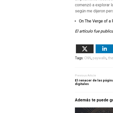
comenzó a explorar la
según me dijeron pers
On The Verge of a 
El artículo fue publi
Tags:
CNN
,
paywalls
,
the
Previous Article
El renacer de las págin
digitales
Además te puede g