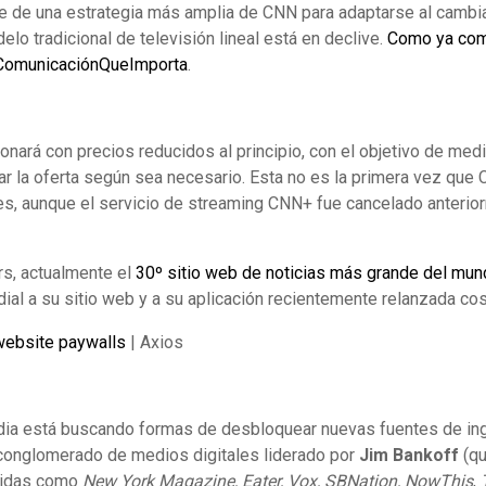
e de una estrategia más amplia de CNN para adaptarse al cambi
lo tradicional de televisión lineal está en declive.
Como ya com
ComunicaciónQueImporta
.
onará con precios reducidos al principio, con el objetivo de med
r la oferta según sea necesario. Esta no es la primera vez que 
es, aunque el servicio de streaming CNN+ fue cancelado anterior
rs, actualmente el
30º sitio web de noticias más grande del mu
ial a su sitio web y a su aplicación recientemente relanzada co
website paywalls
| Axios
dia está buscando formas de desbloquear nuevas fuentes de in
 conglomerado de medios digitales liderado por
Jim Bankoff
(qu
cidas como
New York Magazine, Eater, Vox, SBNation, NowThis
,