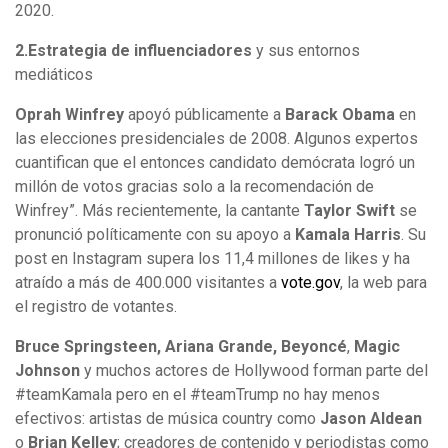
2020.
2.Estrategia de influenciadores
y sus entornos
mediáticos
Oprah Winfrey
apoyó públicamente a
Barack Obama
en
las elecciones presidenciales de 2008. Algunos expertos
cuantifican que el entonces candidato demócrata logró un
millón de votos gracias solo a la recomendación de
Winfrey”. Más recientemente, la cantante
Taylor Swift
se
pronunció políticamente con su apoyo a
Kamala Harris
. Su
post en Instagram supera los 11,4 millones de likes y ha
atraído a más de 400.000 visitantes a
vote.gov
, la web para
el registro de votantes.
Bruce Springsteen, Ariana Grande, Beyoncé
,
Magic
Johnson
y muchos actores de Hollywood forman parte del
#teamKamala pero en el #teamTrump no hay menos
efectivos: artistas de música country como
Jason Aldean
o
Brian Kelley
; creadores de contenido y periodistas como