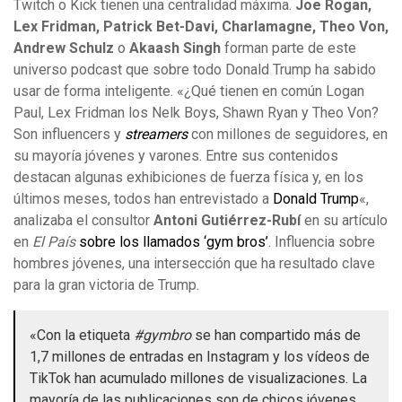
Twitch o Kick tienen una centralidad máxima.
Joe Rogan,
Lex Fridman, Patrick Bet-Davi, Charlamagne, Theo Von,
Andrew Schulz
o
Akaash Singh
forman parte de este
universo podcast que sobre todo Donald Trump ha sabido
usar de forma inteligente. «¿Qué tienen en común Logan
Paul, Lex Fridman los Nelk Boys, Shawn Ryan y Theo Von?
Son influencers y
streamers
con millones de seguidores, en
su mayoría jóvenes y varones. Entre sus contenidos
destacan algunas exhibiciones de fuerza física y, en los
últimos meses, todos han entrevistado a
Donald Trump
«,
analizaba el consultor
Antoni Gutiérrez-Rubí
en su artículo
en
El País
sobre los llamados ‘gym bros’
. Influencia sobre
hombres jóvenes, una intersección que ha resultado clave
para la gran victoria de Trump.
«Con la etiqueta
#gymbro
se han compartido más de
1,7 millones de entradas en Instagram y los vídeos de
TikTok han acumulado millones de visualizaciones. La
mayoría de las publicaciones son de chicos jóvenes