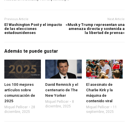
Previous Article
Next Article
El Washington Post y el impacto
«Musk y Trump representan una
de las elecciones
amenaza directa y sostenida a
estadounidenses
la libertad de prensa»
Además te puede gustar
Los 100 mejores
David Remnick y el
El asesinato de
artículos sobre
centenario de The
Charlie Kirk y la
comunicación de
New Yorker
máquina de
2025
contenido viral
Miquel Pellicer
8
diciembre, 2025
Miquel Pellicer
28
Miquel Pellicer
11
diciembre, 2025
septiembre, 2025