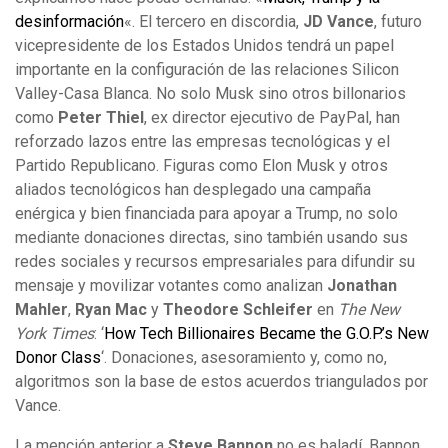
desinformación
«. El tercero en discordia,
JD Vance
, futuro
vicepresidente de los Estados Unidos tendrá un papel
importante en la configuración de las relaciones Silicon
Valley-Casa Blanca. No solo Musk sino otros billonarios
como
Peter Thiel
, ex director ejecutivo de PayPal, han
reforzado lazos entre las empresas tecnológicas y el
Partido Republicano. Figuras como Elon Musk y otros
aliados tecnológicos han desplegado una campaña
enérgica y bien financiada para apoyar a Trump, no solo
mediante donaciones directas, sino también usando sus
redes sociales y recursos empresariales para difundir su
mensaje y movilizar votantes como analizan
Jonathan
Mahler
,
Ryan Mac
y
Theodore Schleifer
en
The New
York Times
: ‘
How Tech Billionaires Became the G.O.P.’s New
Donor Class
‘. Donaciones, asesoramiento y, como no,
algoritmos son la base de estos acuerdos triangulados por
Vance.
La mención anterior a
Steve Bannon
no es baladí. Bannon