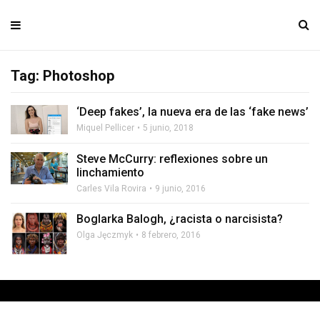
Tag: Photoshop
‘Deep fakes’, la nueva era de las ‘fake news’
Miquel Pellicer
5 junio, 2018
Steve McCurry: reflexiones sobre un
linchamiento
Carles Vila Rovira
9 junio, 2016
Boglarka Balogh, ¿racista o narcisista?
Olga Jęczmyk
8 febrero, 2016