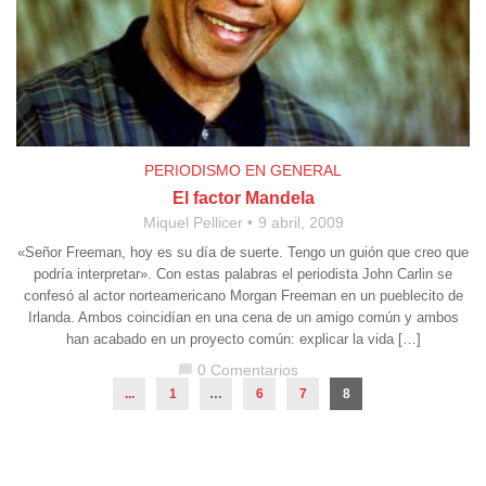
PERIODISMO EN GENERAL
El factor Mandela
Miquel Pellicer
9 abril, 2009
«Señor Freeman, hoy es su día de suerte. Tengo un guión que creo que
podría interpretar». Con estas palabras el periodista John Carlin se
confesó al actor norteamericano Morgan Freeman en un pueblecito de
Irlanda. Ambos coincidían en una cena de un amigo común y ambos
han acabado en un proyecto común: explicar la vida […]
0 Comentarios
chat_bubble
...
1
…
6
7
8