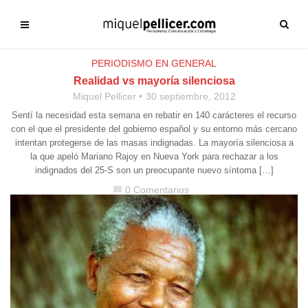
PERIODISMO EN GENERAL
Realidad vs mayoría silenciosa
Miquel Pellicer
30 septiembre, 2012
Sentí la necesidad esta semana en rebatir en 140 carácteres el recurso
con el que el presidente del gobierno español y su entorno más cercano
intentan protegerse de las masas indignadas. La mayoría silenciosa a
la que apeló Mariano Rajoy en Nueva York para rechazar a los
indignados del 25-S son un preocupante nuevo síntoma […]
0 Comentarios
chat_bubble