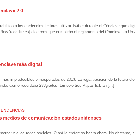
nclave 2.0
hibido a los cardenales lectores utilizar Twitter durante el Cónclave que el
New York Times] electores que cumplirán el reglamento del Cónclave -la Univ
ónclave más digital
ás impredecibles e inesperados de 2013. La regia tradición de la futura elecc
 mundo. Como recordaba 233grados, tan sólo tres Papas habían […]
TENDENCIAS
os medios de comunicación estadounidenses
nternet y a las redes sociales. O así lo creíamos hasta ahora. No obstante,