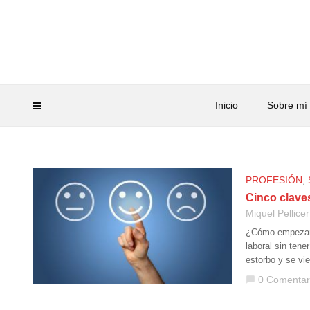
Inicio
Sobre mí
PROFESIÓN
,
Cinco claves
Miquel Pellicer
¿Cómo empezar e
laboral sin tene
estorbo y se vi
0 Comentar
chat_bubble