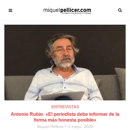
ENTREVISTAS
Antonio Rubio: «El periodista debe informar de la
forma más honesta posible»
Miquel Pellicer
1 mayo, 2020