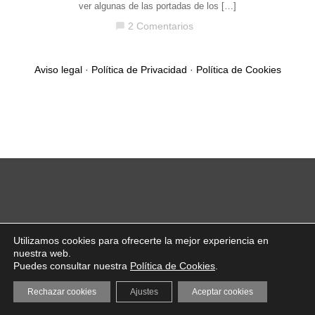
ver algunas de las portadas de los […]
2 Comentarios
chat_bubble
Aviso legal
·
Política de Privacidad
·
Política de Cookies
Utilizamos cookies para ofrecerte la mejor experiencia en
nuestra web.
Puedes consultar nuestra
Política de Cookies
.
Rechazar cookies
Ajustes
Aceptar cookies