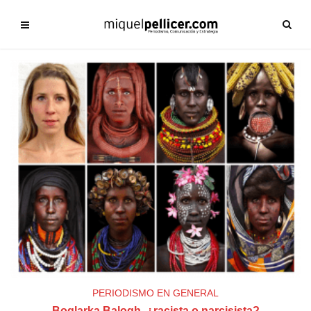
PERIODISMO EN GENERAL
Boglarka Balogh, ¿racista o narcisista?