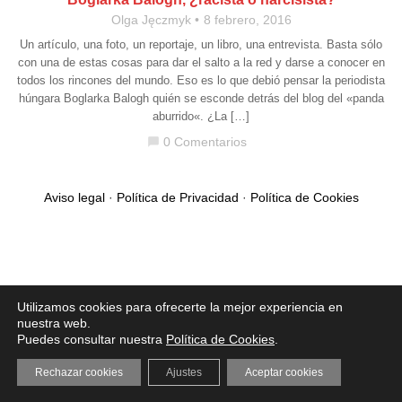
Olga Jęczmyk
8 febrero, 2016
Un artículo, una foto, un reportaje, un libro, una entrevista. Basta sólo
con una de estas cosas para dar el salto a la red y darse a conocer en
todos los rincones del mundo. Eso es lo que debió pensar la periodista
húngara Boglarka Balogh quién se esconde detrás del blog del «panda
aburrido«. ¿La […]
0 Comentarios
chat_bubble
Aviso legal
·
Política de Privacidad
·
Política de Cookies
Utilizamos cookies para ofrecerte la mejor experiencia en
nuestra web.
Puedes consultar nuestra
Política de Cookies
.
Rechazar cookies
Ajustes
Aceptar cookies