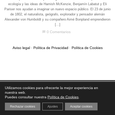
ecología y las ideas de Hamish McKenzie, Benjamín Labatut y Eli
Pariser nos ayudan a imaginar un nuevo espacio público. El 23 de junio
de 1802, el naturalista, geógrafo, explorador y pensador alemán
Alexander von Humboldt y su compañero Aimé Bonpland emprendieron
[…]
0 Comentarios
chat_bubble
Aviso legal
·
Política de Privacidad
·
Política de Cookies
Utilizamos cookies para ofrecerte la mejor experiencia en
nuestra web.
Puedes consultar nuestra
Política de Cookies
.
Rechazar cookies
Ajustes
Aceptar cookies