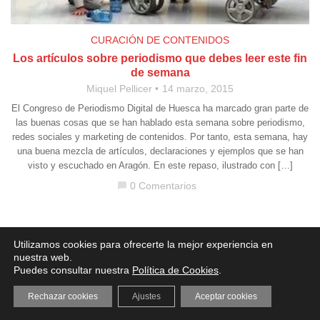
CURACIÓN DE CONTENIDOS
Los artículos sobre periodismo que debes leer este fin
de semana
Miquel Pellicer
14 marzo, 2015
El Congreso de Periodismo Digital de Huesca ha marcado gran parte de
las buenas cosas que se han hablado esta semana sobre periodismo,
redes sociales y marketing de contenidos. Por tanto, esta semana, hay
una buena mezcla de artículos, declaraciones y ejemplos que se han
visto y escuchado en Aragón. En este repaso, ilustrado con […]
0 Comentarios
chat_bubble
Aviso legal
·
Política de Privacidad
·
Política de Cookies
Utilizamos cookies para ofrecerte la mejor experiencia en
nuestra web.
Puedes consultar nuestra
Política de Cookies
.
Rechazar cookies
Ajustes
Aceptar cookies