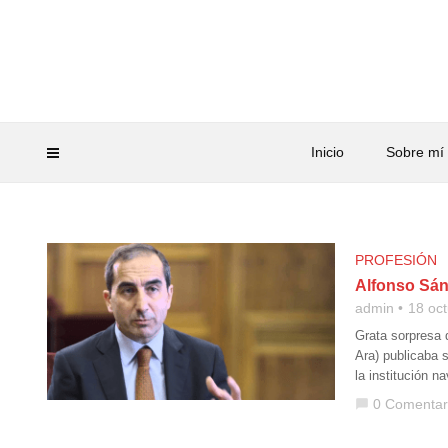
Inicio
Sobre mí
PROFESIÓN
Alfonso Sán
admin
18 oc
Grata sorpresa 
Ara) publicaba 
la institución 
0 Comentar
chat_bubble