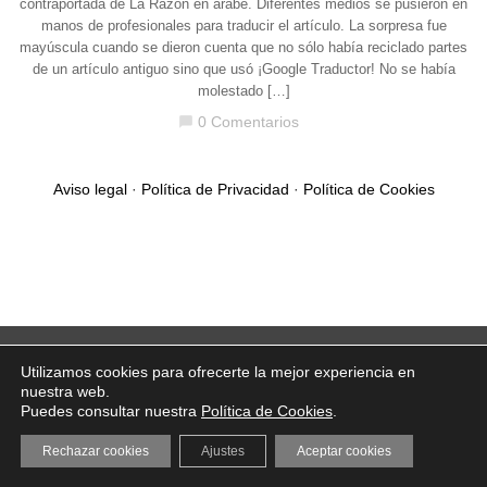
contraportada de La Razón en árabe. Diferentes medios se pusieron en
manos de profesionales para traducir el artículo. La sorpresa fue
mayúscula cuando se dieron cuenta que no sólo había reciclado partes
de un artículo antiguo sino que usó ¡Google Traductor! No se había
molestado […]
0 Comentarios
chat_bubble
Aviso legal
·
Política de Privacidad
·
Política de Cookies
Utilizamos cookies para ofrecerte la mejor experiencia en
nuestra web.
Puedes consultar nuestra
Política de Cookies
.
Rechazar cookies
Ajustes
Aceptar cookies