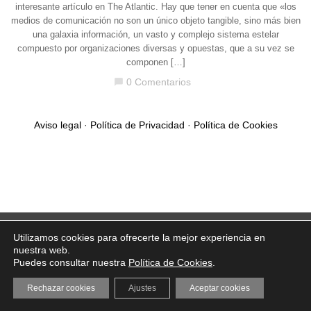
interesante artículo en The Atlantic. Hay que tener en cuenta que «los
medios de comunicación no son un único objeto tangible, sino más bien
una galaxia información, un vasto y complejo sistema estelar
compuesto por organizaciones diversas y opuestas, que a su vez se
componen […]
0 Comentarios
chat_bubble
Aviso legal
·
Política de Privacidad
·
Política de Cookies
Utilizamos cookies para ofrecerte la mejor experiencia en
nuestra web.
Puedes consultar nuestra
Política de Cookies
.
Rechazar cookies
Ajustes
Aceptar cookies