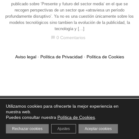
publicado sobre ‘Presente y futuro del sector media‘ en el que se
recogen perspectivas de un sector que «atraviesa un período
profundamente disruptivo’. Ya no es una cuestión únicamente sobre los
modelos tecnológicos sino tambien la evolución de la publicidad, la
tecnología y […]
0 Comentarios
chat_bubble
Aviso legal
·
Política de Privacidad
·
Política de Cookies
Utilizamos cookies para ofrecerte la mejor experiencia en
nuestra web.
Puedes consultar nuestra
Política de Cookies
.
Rechazar cookies
Ajustes
Aceptar cookies