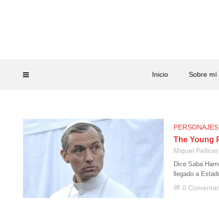
Inicio
Sobre mí
PERSONAJES
The Young P
Miquel Pellicer
Dice Saba Hamed
llegado a Estad
0 Comentar
chat_bubble