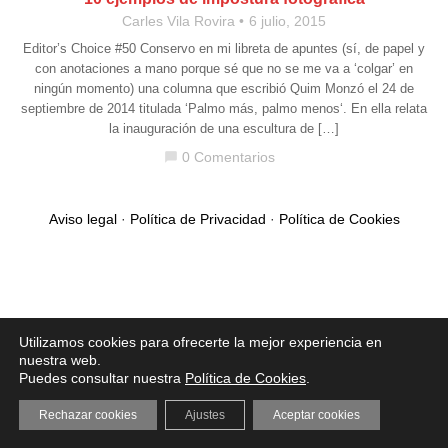
Carles Vila Rovira
6 julio, 2015
Editor’s Choice #50 Conservo en mi libreta de apuntes (sí, de papel y
con anotaciones a mano porque sé que no se me va a ‘colgar’ en
ningún momento) una columna que escribió Quim Monzó el 24 de
septiembre de 2014 titulada ‘Palmo más, palmo menos‘. En ella relata
la inauguración de una escultura de […]
0 Comentarios
chat_bubble
Aviso legal
·
Política de Privacidad
·
Política de Cookies
Utilizamos cookies para ofrecerte la mejor experiencia en
nuestra web.
Puedes consultar nuestra
Política de Cookies
.
Rechazar cookies
Ajustes
Aceptar cookies