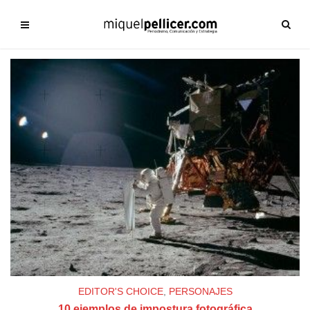
EDITOR'S CHOICE
,
PERSONAJES
10 ejemplos de impostura fotográfica