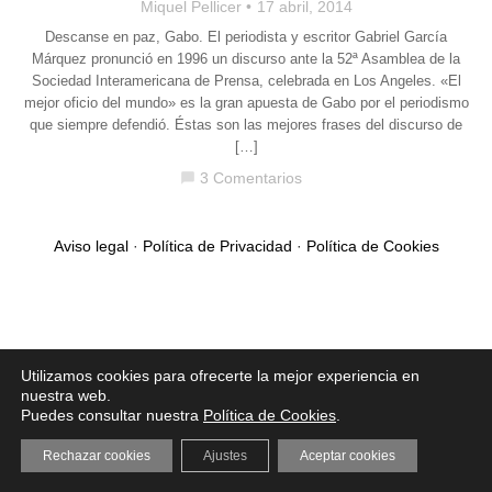
Miquel Pellicer
17 abril, 2014
Descanse en paz, Gabo. El periodista y escritor Gabriel García
Márquez pronunció en 1996 un discurso ante la 52ª Asamblea de la
Sociedad Interamericana de Prensa, celebrada en Los Angeles. «El
mejor oficio del mundo» es la gran apuesta de Gabo por el periodismo
que siempre defendió. Éstas son las mejores frases del discurso de
[…]
3 Comentarios
chat_bubble
Aviso legal
·
Política de Privacidad
·
Política de Cookies
Utilizamos cookies para ofrecerte la mejor experiencia en
nuestra web.
Puedes consultar nuestra
Política de Cookies
.
Rechazar cookies
Ajustes
Aceptar cookies