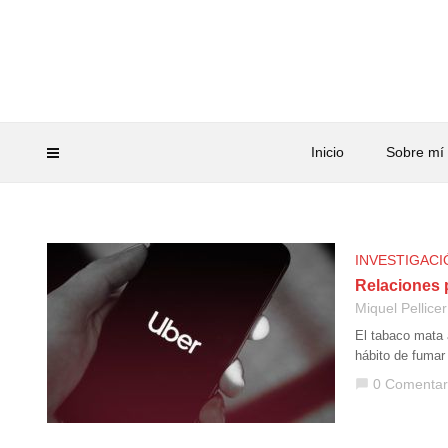
Inicio
Sobre mí
INVESTIGACI
Relaciones 
Miquel Pellicer
El tabaco mata a
hábito de fumar
0 Comentar
chat_bubble