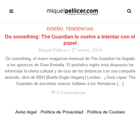
DISEÑO
,
TENDENCIAS
Do something: The Guardian lo vuelve a intentar con el
papel
Miquel Pellicer
27 enero, 2014
Do something, el nuevo magazine mensual de The Guardian ha llegado
a los quioscos de Gran Bretaña. El periódico inglés está dispuesto ha
reformular la oferta cultural y de ocio de los británicos con una campaña
atrevida, obra de BBH (Bartle Bogle Hegarty) London. ¿Será capaz The
Guardian de encontrar nuevos hobbies a los flemáticos […]
0 Comentarios
chat_bubble
Aviso legal
·
Política de Privacidad
·
Política de Cookies