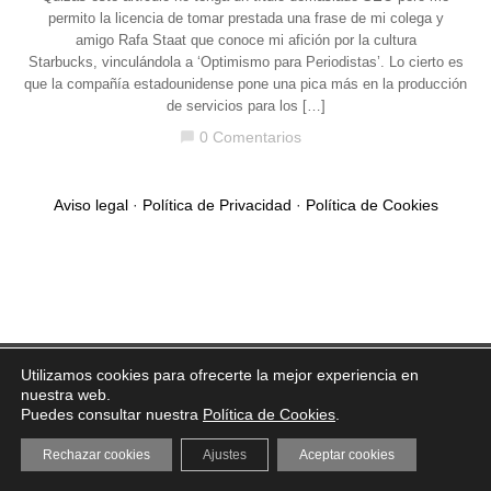
permito la licencia de tomar prestada una frase de mi colega y
amigo Rafa Staat que conoce mi afición por la cultura
Starbucks, vinculándola a ‘Optimismo para Periodistas’. Lo cierto es
que la compañía estadounidense pone una pica más en la producción
de servicios para los […]
0 Comentarios
chat_bubble
Aviso legal
·
Política de Privacidad
·
Política de Cookies
Utilizamos cookies para ofrecerte la mejor experiencia en
nuestra web.
Puedes consultar nuestra
Política de Cookies
.
Rechazar cookies
Ajustes
Aceptar cookies