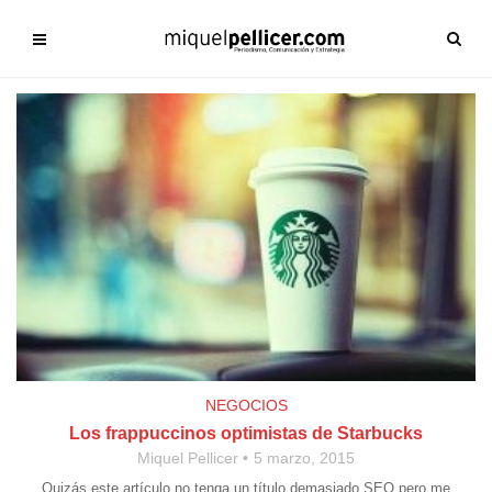
NEGOCIOS
Los frappuccinos optimistas de Starbucks
Miquel Pellicer
5 marzo, 2015
Quizás este artículo no tenga un título demasiado SEO pero me