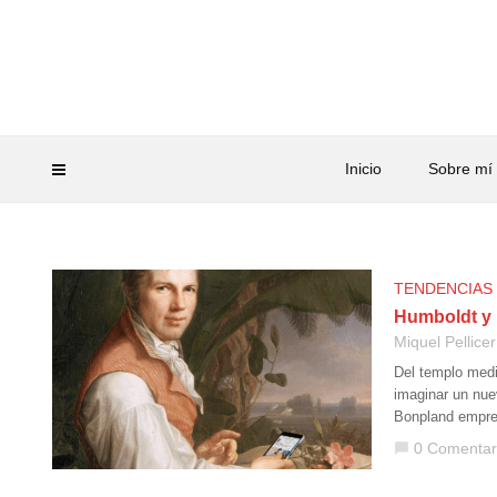
Inicio
Sobre mí
TENDENCIAS
Humboldt y 
Miquel Pellicer
Del templo medi
imaginar un nue
Bonpland empre
0 Comentar
chat_bubble