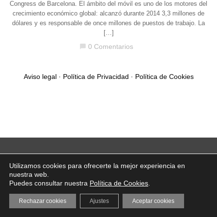
Congress de Barcelona. El ámbito del móvil es uno de los motores del
crecimiento económico global: alcanzó durante 2014 3,3 millones de
dólares y es responsable de once millones de puestos de trabajo. La
[…]
0 Comentarios
chat_bubble
Aviso legal
·
Política de Privacidad
·
Política de Cookies
Utilizamos cookies para ofrecerte la mejor experiencia en
nuestra web.
Puedes consultar nuestra
Política de Cookies
.
Rechazar cookies
Ajustes
Aceptar cookies