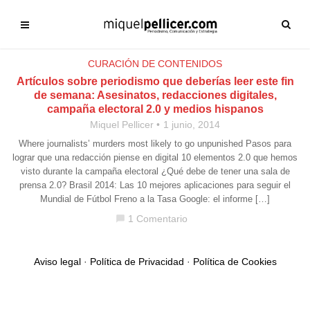
CURACIÓN DE CONTENIDOS
Artículos sobre periodismo que deberías leer este fin
de semana: Asesinatos, redacciones digitales,
campaña electoral 2.0 y medios hispanos
Miquel Pellicer
1 junio, 2014
Where journalists’ murders most likely to go unpunished Pasos para
lograr que una redacción piense en digital 10 elementos 2.0 que hemos
visto durante la campaña electoral ¿Qué debe de tener una sala de
prensa 2.0? Brasil 2014: Las 10 mejores aplicaciones para seguir el
Mundial de Fútbol Freno a la Tasa Google: el informe […]
1 Comentario
chat_bubble
Aviso legal
·
Política de Privacidad
·
Política de Cookies