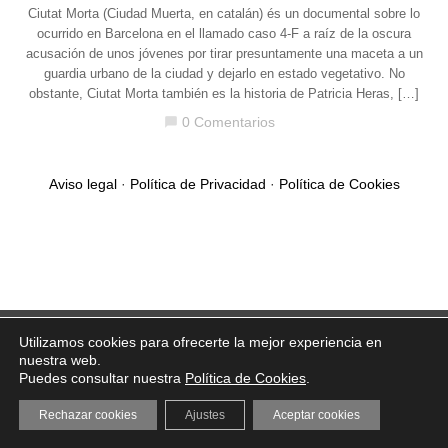
Ciutat Morta (Ciudad Muerta, en catalán) és un documental sobre lo
ocurrido en Barcelona en el llamado caso 4-F a raíz de la oscura
acusación de unos jóvenes por tirar presuntamente una maceta a un
guardia urbano de la ciudad y dejarlo en estado vegetativo. No
obstante, Ciutat Morta también es la historia de Patricia Heras, […]
0 Comentarios
chat_bubble
Aviso legal
·
Política de Privacidad
·
Política de Cookies
Utilizamos cookies para ofrecerte la mejor experiencia en
nuestra web.
Puedes consultar nuestra
Política de Cookies
.
Rechazar cookies
Ajustes
Aceptar cookies