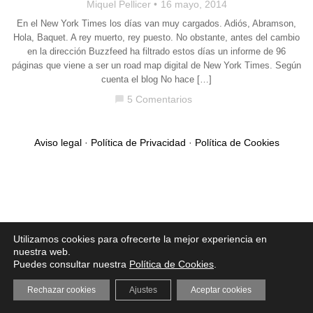
Miquel Pellicer
16 mayo, 2014
En el New York Times los días van muy cargados. Adiós, Abramson,
Hola, Baquet. A rey muerto, rey puesto. No obstante, antes del cambio
en la dirección Buzzfeed ha filtrado estos días un informe de 96
páginas que viene a ser un road map digital de New York Times. Según
cuenta el blog No hace […]
5 Comentarios
chat_bubble
Aviso legal
·
Política de Privacidad
·
Política de Cookies
Utilizamos cookies para ofrecerte la mejor experiencia en
nuestra web.
Puedes consultar nuestra
Política de Cookies
.
Rechazar cookies
Ajustes
Aceptar cookies