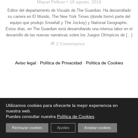
Miquel Pellicer
18 agosto, 2016
Editor del departamento de Visuals de The Guardian. Ha desarrollado
su carrera en El Mundo, The New York Times (donde formó parte del
equipo que produjo Snowfall y The Jockey) y National Geographic.
Estos días, en The Guardian está desarrollando una intensa labor en el
desarrollo de las nuevas narrativas sobre los Juegos Olímpicos de […]
2 Comentarios
chat_bubble
Aviso legal
·
Política de Privacidad
·
Política de Cookies
Utilizamos cookies para ofrecerte la mejor experiencia en
nuestra web.
Puedes consultar nuestra
Política de Cookies
.
Rechazar cookies
Ajustes
Aceptar cookies