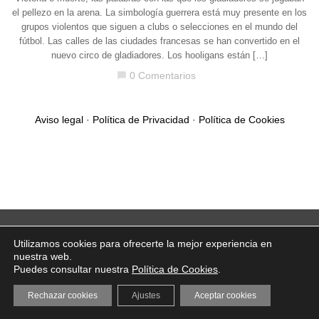
el pellezo en la arena. La simbología guerrera está muy presente en los
grupos violentos que siguen a clubs o selecciones en el mundo del
fútbol. Las calles de las ciudades francesas se han convertido en el
nuevo circo de gladiadores. Los hooligans están […]
0 Comentarios
chat_bubble
Aviso legal
·
Política de Privacidad
·
Política de Cookies
Utilizamos cookies para ofrecerte la mejor experiencia en
nuestra web.
Puedes consultar nuestra
Política de Cookies
.
Rechazar cookies
Ajustes
Aceptar cookies