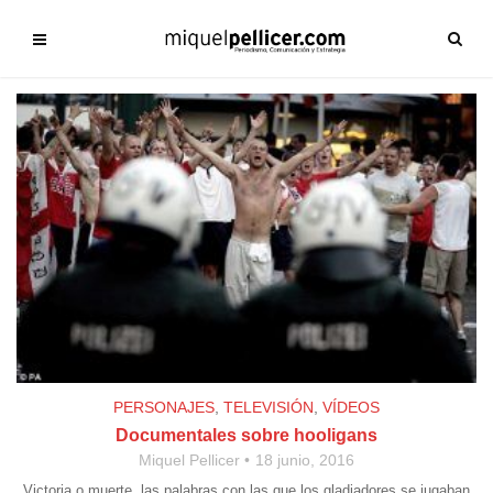
PERSONAJES
,
TELEVISIÓN
,
VÍDEOS
Documentales sobre hooligans
Miquel Pellicer
18 junio, 2016
Victoria o muerte, las palabras con las que los gladiadores se jugaban