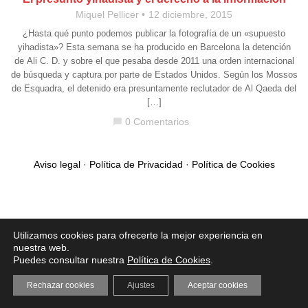
Miquel Pellicer
12 diciembre, 2015
¿Hasta qué punto podemos publicar la fotografía de un «supuesto
yihadista»? Esta semana se ha producido en Barcelona la detención
de Ali C. D. y sobre el que pesaba desde 2011 una orden internacional
de búsqueda y captura por parte de Estados Unidos. Según los Mossos
de Esquadra, el detenido era presuntamente reclutador de Al Qaeda del
[…]
0 Comentarios
chat_bubble
Aviso legal
·
Política de Privacidad
·
Política de Cookies
Utilizamos cookies para ofrecerte la mejor experiencia en
nuestra web.
Puedes consultar nuestra
Política de Cookies
.
Rechazar cookies
Ajustes
Aceptar cookies