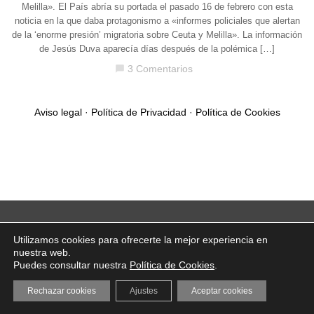
Melilla». El País abría su portada el pasado 16 de febrero con esta
noticia en la que daba protagonismo a «informes policiales que alertan
de la ‘enorme presión’ migratoria sobre Ceuta y Melilla». La información
de Jesús Duva aparecía días después de la polémica […]
3 Comentarios
chat_bubble
Aviso legal
·
Política de Privacidad
·
Política de Cookies
Utilizamos cookies para ofrecerte la mejor experiencia en
nuestra web.
Puedes consultar nuestra
Política de Cookies
.
Rechazar cookies
Ajustes
Aceptar cookies