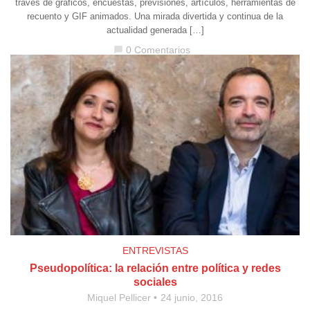
través de gráficos, encuestas, previsiones, artículos, herramientas de
recuento y GIF animados. Una mirada divertida y continua de la
actualidad generada […]
0 Comentarios
chat_bubble
ENTREVISTAS
Pseudopolítica: la relación entre política y redes
sociales
Miquel Pellicer
24 junio, 2016