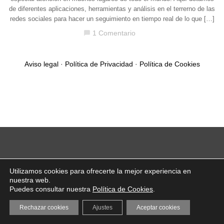
de diferentes aplicaciones, herramientas y análisis en el terrerno de las
redes sociales para hacer un seguimiento en tiempo real de lo que […]
1 Comentario
chat_bubble
Aviso legal
·
Política de Privacidad
·
Política de Cookies
Utilizamos cookies para ofrecerte la mejor experiencia en
nuestra web.
Puedes consultar nuestra
Política de Cookies
.
Rechazar cookies
Ajustes
Aceptar cookies