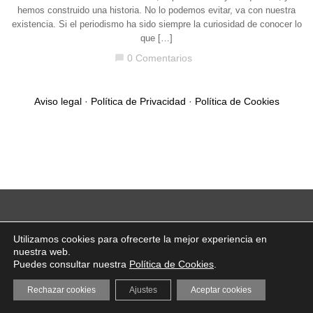
hemos construido una historia. No lo podemos evitar, va con nuestra
existencia. Si el periodismo ha sido siempre la curiosidad de conocer lo
que […]
0 Comentarios
chat_bubble
Aviso legal
·
Política de Privacidad
·
Política de Cookies
Utilizamos cookies para ofrecerte la mejor experiencia en
nuestra web.
Puedes consultar nuestra
Política de Cookies
.
Rechazar cookies
Ajustes
Aceptar cookies