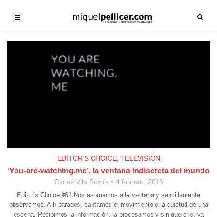
EDITOR'S CHOICE
,
TELEVISIÓN
‘You-are-watching.me’, la ventana indiscreta del mundo
Carles Vila Rovira
4 febrero, 2016
Editor’s Choice #61 Nos asomamos a la ventana y sencillamente
observamos. Allí parados, captamos el movimiento o la quietud de una
escena. Recibimos la información, la procesamos y sin quererlo, ya