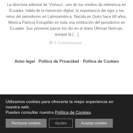
La directora editorial de ‘Vistazo’, uno de los medios de referencia en
Ecuador, habla de la transición digital, la importancia del rigor y los
retos del periodismo en Latinoamérica. Nacida en Quito hace 68 años,
Mónica Patricia Estupiñán es toda una institución del periodismo en
Ecuador. Sus primeros pasos los dio en el diario Últimas Noticias,
aunque la […]
0 Comentarios
chat_bubble
Aviso legal
·
Política de Privacidad
·
Política de Cookies
Utilizamos cookies para ofrecerte la mejor experiencia en
nuestra web.
Puedes consultar nuestra
Política de Cookies
.
Rechazar cookies
Ajustes
Aceptar cookies