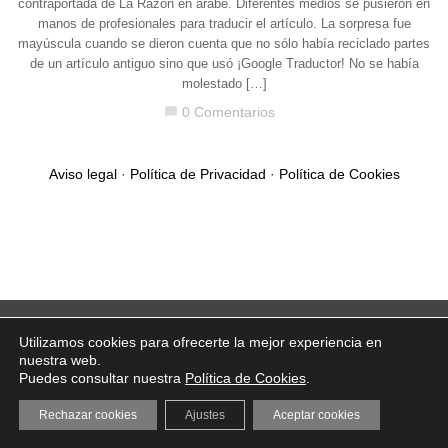
contraportada de La Razón en árabe. Diferentes medios se pusieron en
manos de profesionales para traducir el artículo. La sorpresa fue
mayúscula cuando se dieron cuenta que no sólo había reciclado partes
de un artículo antiguo sino que usó ¡Google Traductor! No se había
molestado […]
0 Comentarios
chat_bubble
Aviso legal
·
Política de Privacidad
·
Política de Cookies
Utilizamos cookies para ofrecerte la mejor experiencia en
nuestra web.
Puedes consultar nuestra
Política de Cookies
.
Rechazar cookies
Ajustes
Aceptar cookies