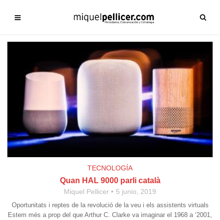
TECNOLOGÍA
Quan HAL 9000 parli català
Miquel Pellicer
5 junio, 2019
Oportunitats i reptes de la revolució de la veu i els assistents virtuals
Estem més a prop del que Arthur C. Clarke va imaginar el 1968 a ‘2001,