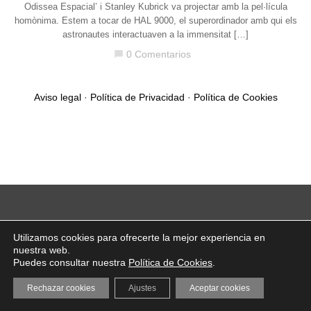
Odissea Espacial’ i Stanley Kubrick va projectar amb la pel·lícula
homònima. Estem a tocar de HAL 9000, el superordinador amb qui els
astronautes interactuaven a la immensitat […]
0 Comentarios
chat_bubble
Aviso legal
·
Política de Privacidad
·
Política de Cookies
Utilizamos cookies para ofrecerte la mejor experiencia en
nuestra web.
Puedes consultar nuestra
Política de Cookies
.
Rechazar cookies
Ajustes
Aceptar cookies